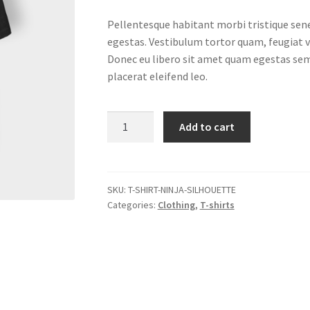
Pellentesque habitant morbi tristique sen
egestas. Vestibulum tortor quam, feugiat vi
Donec eu libero sit amet quam egestas semp
placerat eleifend leo.
Ninja
Add to cart
Silhouette
quantity
SKU:
T-SHIRT-NINJA-SILHOUETTE
Categories:
Clothing
,
T-shirts