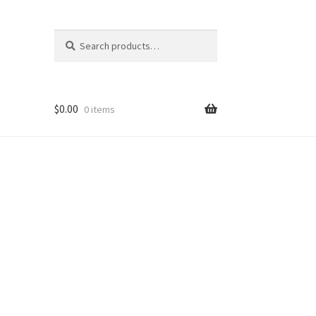
Search
Search
for:
$
0.00
0 items