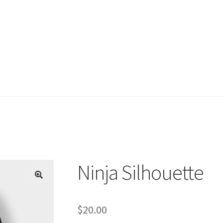
mple Page
Shop
Ninja Silhouette
$
20.00