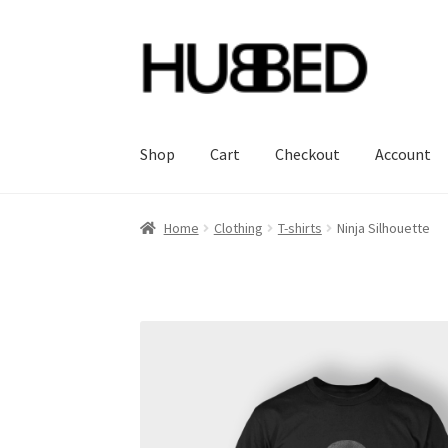
Skip
Skip
to
to
navigation
content
Shop
Cart
Checkout
Account
Home
Account
Blog
Cart
Checkout
Orders
Sa
Home
Clothing
T-shirts
Ninja Silhouette